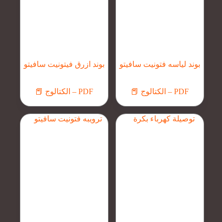
بوند لياسه فتونيت سافيتو
بوند ازرق فيتونيت سافيتو
📕 الكتالوج – PDF
📕 الكتالوج – PDF