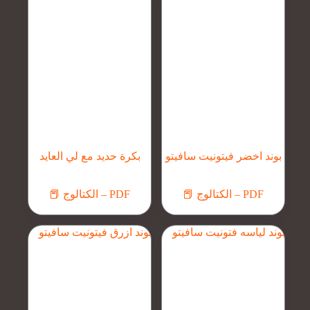
بوند اخضر فيتونيت سافيتو
بكرة حديد مع لي العايد
📕 الكتالوج – PDF
📕 الكتالوج – PDF