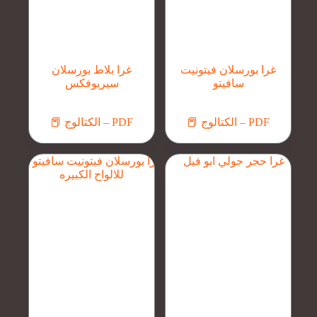
غرا بورسلان فيتونيت
غرا بلاط بورسلان
سافيتو
سيربوفكس
📕 الكتالوج – PDF
📕 الكتالوج – PDF