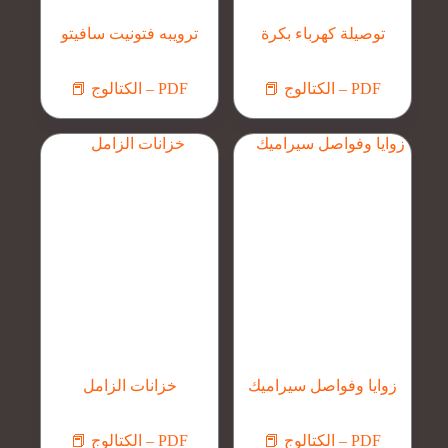
توصيلة كهرباء بكرة
ترويبه فتونيت سافيتو
📕 الكتالوج – PDF
📕 الكتالوج – PDF
زوايا وفواصل سيراميك
خزانات الزامل
📕 الكتالوج – PDF
📕 الكتالوج – PDF