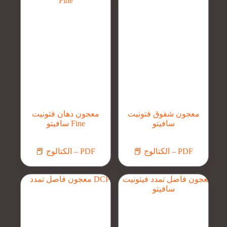
معجون شقوق فتونيت
معجون دهان فتونيت
سافيتو
سافيتو Fine
📕 الكتالوج – PDF
📕 الكتالوج – PDF