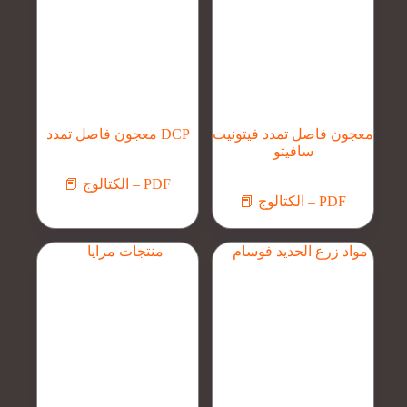
معجون فاصل تمدد فيتونيت
معجون فاصل تمدد DCP
سافيتو
📕 الكتالوج – PDF
📕 الكتالوج – PDF