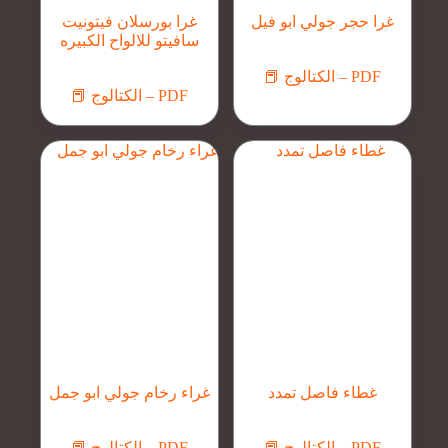
غرا حجر جولي ابو فيل
غرا بورسلان فيتونيت
سافيتو للالواح الكبيره
📕 الكتالوج – PDF
📕 الكتالوج – PDF
غطاء فاصل تمدد
غراء رخام جولي ابو جمل
📕 الكتالوج – PDF
📕 الكتالوج – PDF