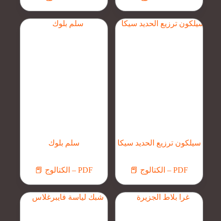
سيلكون ترزيع الحديد سيكا
سلم بلوك
📕 الكتالوج – PDF
📕 الكتالوج – PDF