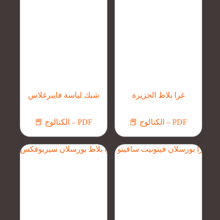
غرا بلاط الجزيرة
شبك لياسة فايبرغلاس
📕 الكتالوج – PDF
📕 الكتالوج – PDF