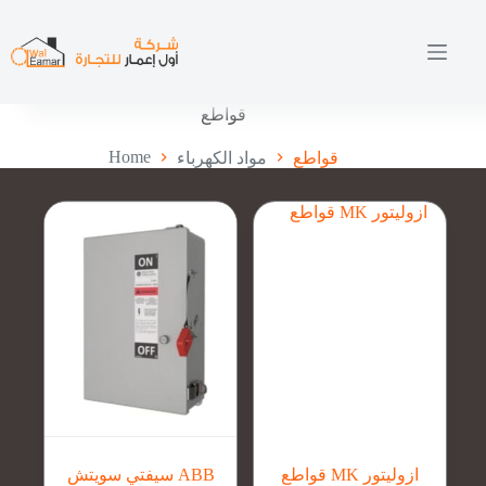
Skip
to
content
قواطع
Home
قواطع
مواد الكهرباء
قواطع MK ازوليتور
سيفتي سويتش ABB