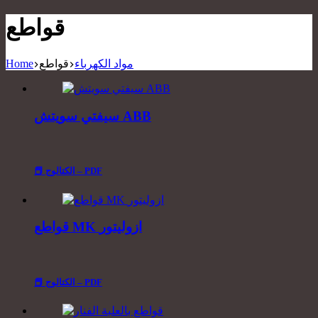
قواطع
مواد الكهرباء
قواطع
Home
سيفتي سويتش ABB
📕 الكتالوج – PDF
قواطع MK ازوليتور
📕 الكتالوج – PDF