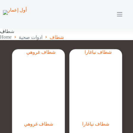
Skip
to
content
شطاف
Home
شطاف
ادوات صحية
شطاف نياغارا
شطاف غروهي