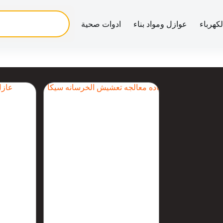
لكهرباء
عوازل ومواد بناء
ادوات صحية