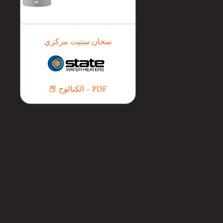
سخان ستيت مركزي
📕 الكتالوج – PDF