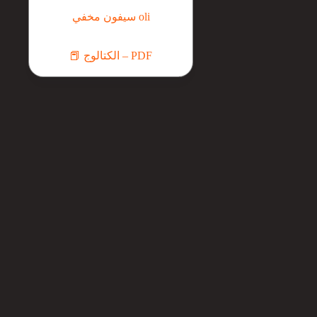
سيفون مخفي oli
📕 الكتالوج – PDF